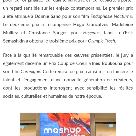
pour leur originalité, leur qualité narrative et leur capacité à porter
un regard sensible sur les enjeux contemporains. Le premier prix
a été attribué à
Donnie Sano
pour son film
Endophasie Nocturne
.
Le deuxième prix a récompensé
Hugo Goncalves
,
Madeleine
Mulliez
et
Constance Sauger
pour
Hegedus
, tandis qu’
Erik
Semashkin
a obtenu le troisième prix pour
Olympic Trash
.
Face à la qualité remarquable des œuvres présentées, le jury a
également décerné un Prix Coup de Cœur à
Inès Boukouna
pour
son film
Chronique
. Cette remise de prix a ainsi mis en lumière le
talent et l’engagement d’une nouvelle génération de créateurs,
dont les productions interrogent avec sensibilité les réalités
sociales, culturelles et humaines de notre époque.