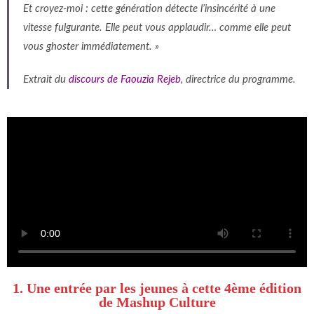
Et croyez-moi :
cette génération détecte l’insincérité à une
vitesse fulgurante.
Elle peut vous applaudir…
comme elle peut
vous ghoster immédiatement. »
Extrait du
discours de Faouzia Rejeb
, directrice du programme.
1. Une entrée par les jeunes à cette 4ème édition
de Mashup Culture