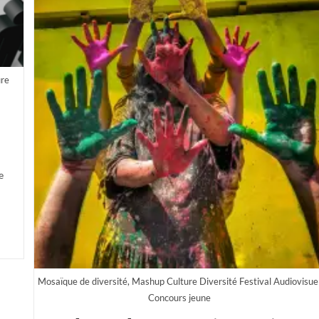
re
a
e
Mosaïque de diversité, Mashup Culture Diversité Festival Audiovisue
Concours jeune