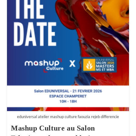
eduniversal atelier mashup culture faouzia rejeb differencie
Mashup Culture au Salon