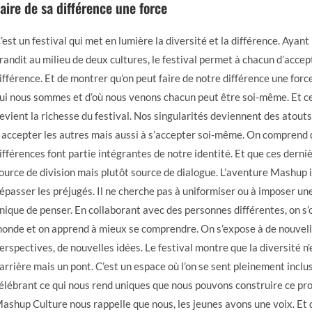
aire de sa différence une force
’est un festival qui met en lumière la diversité et la différence. Aya
randit au milieu de deux cultures, le festival permet à chacun d’accep
ifférence. Et de montrer qu’on peut faire de notre différence une forc
ui nous sommes et d’où nous venons chacun peut être soi-même. Et ce
evient la richesse du festival. Nos singularités deviennent des atout
 accepter les autres mais aussi à s’accepter soi-même. On comprend 
ifférences font partie intégrantes de notre identité. Et que ces derni
ource de division mais plutôt source de dialogue. L’aventure Mashup i
épasser les préjugés. Il ne cherche pas à uniformiser ou à imposer une
nique de penser. En collaborant avec des personnes différentes, on s’
onde et on apprend à mieux se comprendre. On s’expose à de nouvel
erspectives, de nouvelles idées. Le festival montre que la diversité n
arrière mais un pont. C’est un espace où l’on se sent pleinement inclus.
élébrant ce qui nous rend uniques que nous pouvons construire ce pr
ashup Culture nous rappelle que nous, les jeunes avons une voix. Et