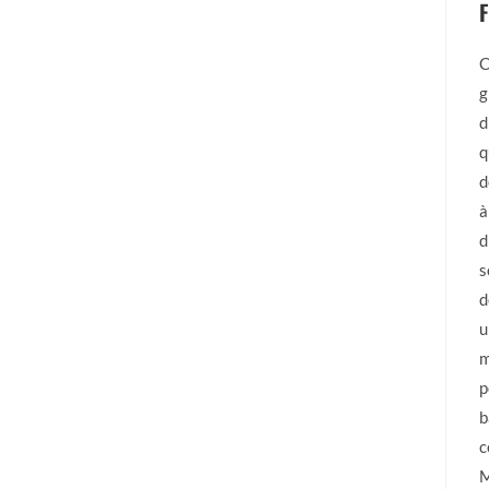
F
C
g
d
q
d
à
d
s
d
u
m
p
b
c
M