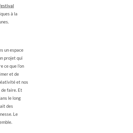
festival
iques à la
unes.
nes un espace
un projet qui
e ce que l’on
imer et de
réativité et nos
de faire. Et
dans le long
ait des
unesse. Le
semble.