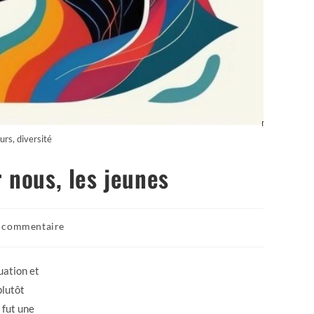
rs, diversité
 nous, les jeunes
 commentaire
uation et
plutôt
 fut une