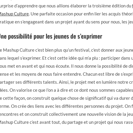
urprise d’apprendre que nous allions élaborer la troisième édition du
ashup Culture
. Une parfaite occasion pour enfin lier les acquis théor
ratique en s’engageant dans un projet ayant du sens pour nous, les je
ne possibilité pour les jeunes de s’exprimer
e Mashup Culture c’est bien plus qu’un festival, c’est donner aux jeu
ans lequel s’exprimer. Et c’est cette idée qui m’a plu : participer dans 
ous met en avant et qui nous écoute. Il nous donne la possibilité de dir
ense et les moyens de nous faire entendre. Chacun est libre de s’expr
artager ses différents talents. Ainsi, le projet met en lumière notre c
dées. On valorise ce que l’on a à dire et ce dont nous sommes capables 
e cette façon, on construit quelque chose de significatif qui va durer 
erme. On crée des liens avec les différentes personnes du projet. On f
encontres et on construit collectivement une nouvelle vision de la je
ashup Culture c’est avant tout, du partage et un projet qui nous ras