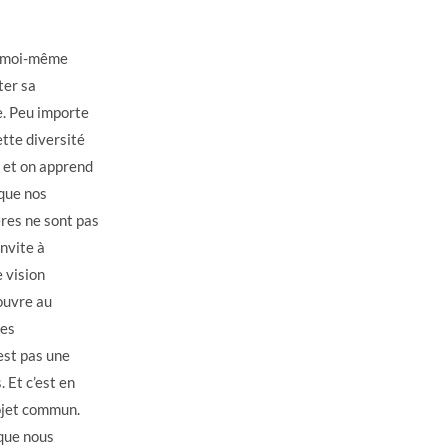
nt moi-même
ter sa
e. Peu importe
tte diversité
s et on apprend
que nos
ères ne sont pas
nvite à
 vision
ouvre au
les
’est pas une
 Et c’est en
ojet commun.
 que nous